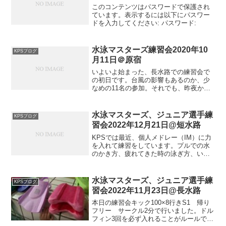
このコンテンツはパスワードで保護され
ています。表示するには以下にパスワー
ドを入力してください: パスワード:
水泳マスターズ練習会2020年10
KPSブログ
月11日＠原宿
いよいよ始まった、長水路での練習会で
の初日です。台風の影響もあるのか、少
なめの11名の参加。それでも、昨夜から
今日にかけて台風の進路が変わるにつれ
て5名が急遽参加しました。当日急に行け
ることになってからでも参加できるのが
水泳マスターズ、ジュニア選手練
KPSブログ
KPSの良いところで...
習会2022年12月21日@短水路
KPSでは最近、個人メドレー（IM）に力
を入れて練習をしています。プルでの水
のかき方、疲れてきた時の泳ぎ方、いか
にフォームを維持するか、などについ
て、一人一人に細かい指導が飛ぶので、
あらためて自分の弱点に気づかされま
水泳マスターズ、ジュニア選手練
KPSブログ
す。そろそろ今年も泳ぎ納...
習会2022年11月23日@長水路
本日の練習会キック100×8行きS1 帰り
フリー サークル2分で行いました。ドル
フィン3回を必ず入れることがルールで