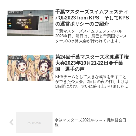
す。4泳法とも、体幹に力入れて腰を水面
近くに上げることがポイント。バッタは
体のウエーブ使って一回のキック動作を
千葉マスターズスイムフェスティ
KPSブログ
大きくします。...
バル2023 from KPS そしてKPS
の運営ポリシーのご紹介
千葉マスターズスイムフェスティバル
2023今日、明日は、辰巳と千葉国でマス
ターズの水泳大会が行われています。
「東京都新春マスターズ水泳競技大会：
ミズノニューイヤーマスターズ2023」が
辰巳で、1/14と1/15。「千葉マスターズ
第24回千葉マスターズ水泳選手権
KPSブログ
スイムフェス...
大会2023年10月21-22日＠千葉
国 選手の声
KPSチームとして大きな成果を出すこと
ができた今大会。2日目の夜の打ち上げは
5時間に及び、大いに盛り上がりました。
コーチから選手たちに指令が(笑)今回の振
り返りを本部に報告してください。いく
つか寄せられた報告のうち、感動的な一
つをご紹介しま...
水泳マスターズ2021年６～７月練習会日
程